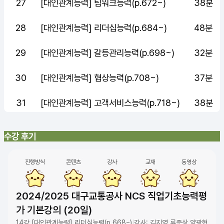
27
[대인관계능력] 팀워크능력(p.672~)
38분
28
[대인관계능력] 리더십능력(p.684~)
48분
29
[대인관계능력] 갈등관리능력(p.698~)
32분
30
[대인관계능력] 협상능력(p.708~)
37분
31
[대인관계능력] 고객서비스능력(p.718~)
38분
수강 후기
진행방식
콘텐츠
강사
교재
동영상
2024/2025 대구교통공사 NCS 직업기초능력평
가 기본강의 (20일)
14강 [대인관계능력] 리더십능력(p.668~)
강사: 김지영 류준상 양광현