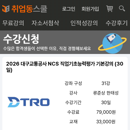
로그인
회원가입
무료강의
자소서첨삭
인적성강의
수강후기
2026 대구교통공사 NCS 직업기초능력평가 기본강의 (30
일)
강좌 구성
31강
강사
류준상 한태성
수강기간
30일
수강료
79,000원
교재
33,000원