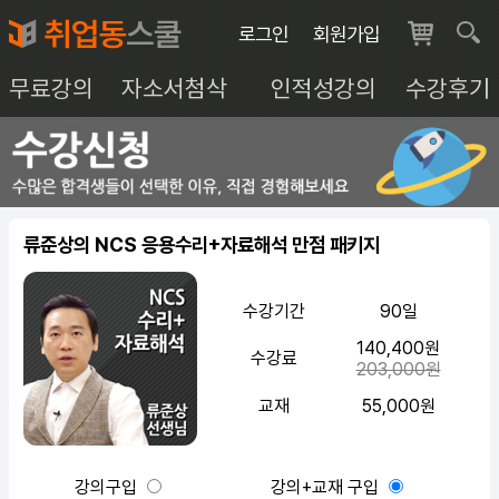
로그인
회원가입
무료강의
자소서첨삭
인적성강의
수강후기
류준상의 NCS 응용수리+자료해석 만점 패키지
수강기간
90일
140,400원
수강료
203,000원
교재
55,000원
강의구입
강의+교재 구입